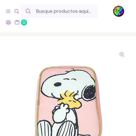
Hola! Si tu pedido incluye productos de fabricación propia,
ten en cuenta este tiempo para el despacho
0
Inicio
Para tu Escritorio
Accesorios
Mooving Maxi Estuche Para Lápices Trend Snoopy