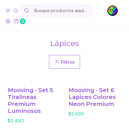
Hola! Si tu pedido incluye productos de fabricación propia,
ten en cuenta este tiempo para el despacho
0
Inicio
Para tu Escritorio
Lápices
Lápices
Filtros
Mooving - Set 5
Mooving - Set 6
Tiralineas
Lapices Colores
Premium
Neon Premium
Luminosos
$2.490
$3.490