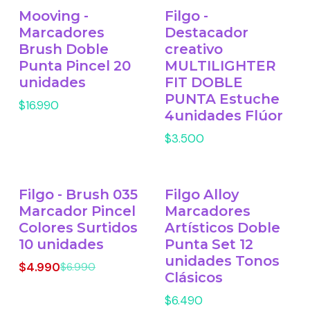
Mooving -
Filgo -
Marcadores
Destacador
Brush Doble
creativo
Punta Pincel 20
MULTILIGHTER
unidades
FIT DOBLE
PUNTA Estuche
$16.990
4unidades Flúor
$3.500
Filgo - Brush 035
Filgo Alloy
-29% OFF
Marcador Pincel
Marcadores
Colores Surtidos
Artísticos Doble
10 unidades
Punta Set 12
unidades Tonos
$4.990
$6.990
Clásicos
$6.490