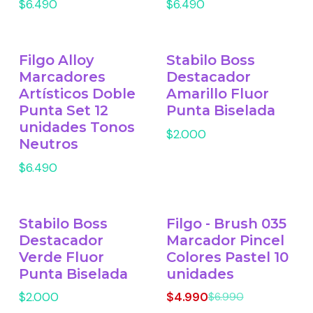
$6.490
$6.490
Filgo Alloy
Stabilo Boss
Marcadores
Destacador
Artísticos Doble
Amarillo Fluor
Punta Set 12
Punta Biselada
unidades Tonos
$2.000
Neutros
$6.490
Stabilo Boss
Filgo - Brush 035
-29% OFF
Destacador
Marcador Pincel
Verde Fluor
Colores Pastel 10
Punta Biselada
unidades
$2.000
$4.990
$6.990