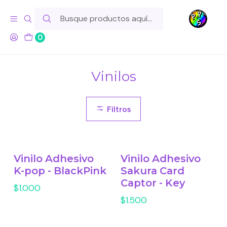
Hola! Si tu pedido incluye productos de fabricación propia,
ten en cuenta este tiempo para el despacho
0
Inicio
Lo Hacemos Nosotros
Vinilos
Vinilos
Filtros
Vinilo Adhesivo
Vinilo Adhesivo
K-pop - BlackPink
Sakura Card
Captor - Key
$1.000
$1.500