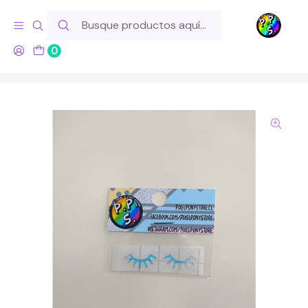
Hola! Si tu pedido incluye productos de fabricación propia,
ten en cuenta este tiempo para el despacho
0
Inicio
Lo Hacemos Nosotros
Vinilos
Decorativos
Vinilo Adhesivo Pestañas