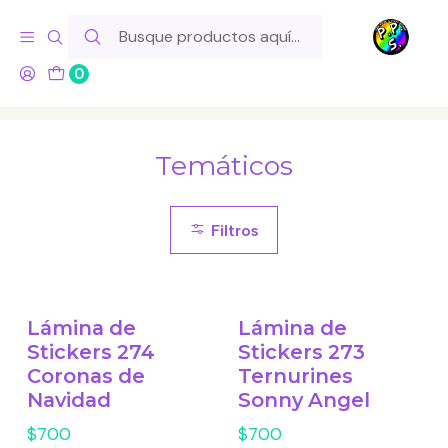
Hola! Si tu pedido incluye productos de fabricación propia,
ten en cuenta este tiempo para el despacho
0
Inicio
Lo Hacemos Nosotros
Láminas de Stickers
Temáticos
Temáticos
Filtros
Lámina de
Lámina de
Stickers 274
Stickers 273
Coronas de
Ternurines
Navidad
Sonny Angel
$700
$700