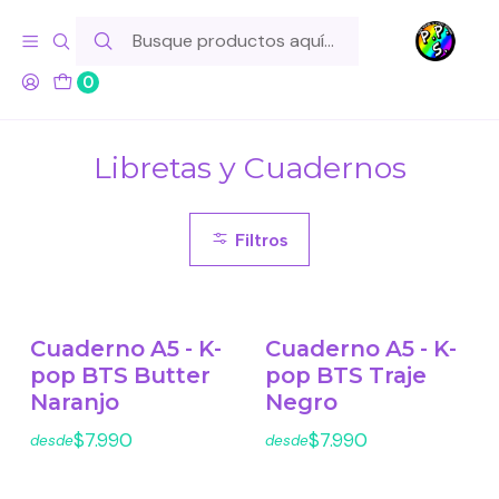
Hola! Si tu pedido incluye productos de fabricación propia,
ten en cuenta este tiempo para el despacho
0
Inicio
Lo Hacemos Nosotros
Libretas y Cuadernos
Libretas y Cuadernos
Filtros
Cuaderno A5 - K-
Cuaderno A5 - K-
pop BTS Butter
pop BTS Traje
Naranjo
Negro
$7.990
$7.990
desde
desde