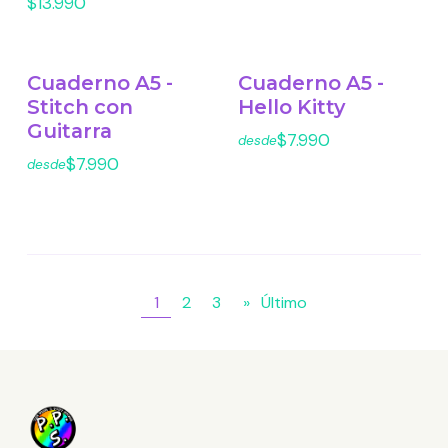
$13.990
Cuaderno A5 -
Cuaderno A5 -
Stitch con
Hello Kitty
Guitarra
$7.990
desde
$7.990
desde
1
2
3
»
Último