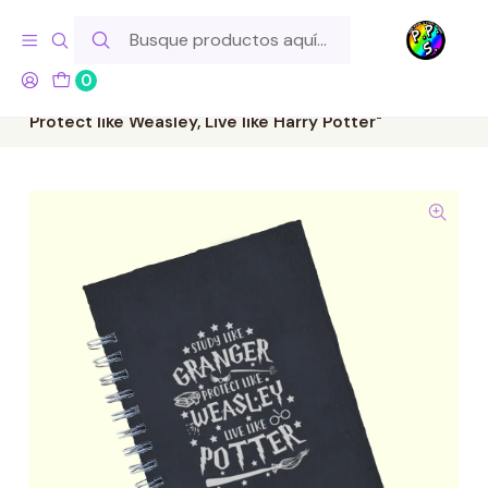
Hola! Si tu pedido incluye productos de fabricación propia,
ten en cuenta este tiempo para el despacho
0
Inicio
Lo Hacemos Nosotros
Libretas y Cuadernos
Cuaderno A5 - Harry Potter "Study like Granger,
Protect like Weasley, Live like Harry Potter"