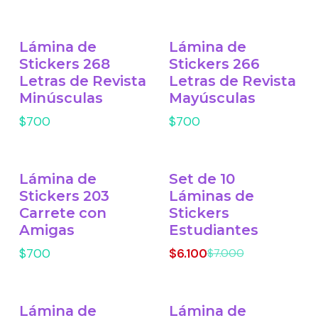
Lámina de
Lámina de
Stickers 268
Stickers 266
Letras de Revista
Letras de Revista
Minúsculas
Mayúsculas
$700
$700
Lámina de
Set de 10
-13% OFF
Stickers 203
Láminas de
Carrete con
Stickers
Amigas
Estudiantes
$700
$6.100
$7.000
Lámina de
Lámina de