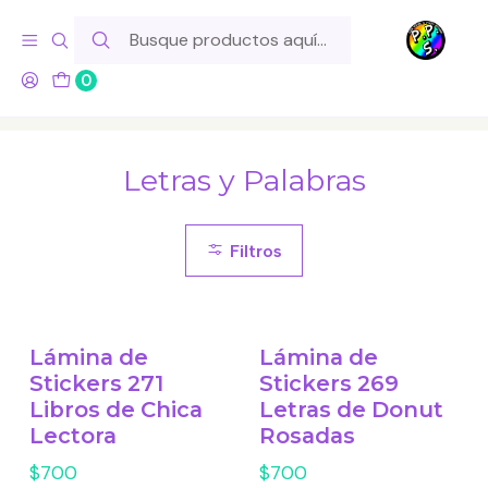
Hola! Si tu pedido incluye productos de fabricación propia,
ten en cuenta este tiempo para el despacho
0
Inicio
Lo Hacemos Nosotros
Láminas de Stickers
Letras y Palabras
Letras y Palabras
Filtros
Lámina de
Lámina de
Stickers 271
Stickers 269
Libros de Chica
Letras de Donut
Lectora
Rosadas
$700
$700