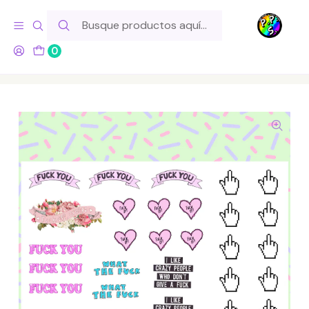
Hola! Si tu pedido incluye productos de fabricación propia,
ten en cuenta este tiempo para el despacho
0
Inicio
Lo Hacemos Nosotros
Láminas de Stickers
Letras y Palabras
Lámina de Stickers 182 Fuck