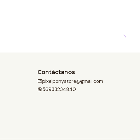
Contáctanos
pixelponystore@gmail.com
56933234840