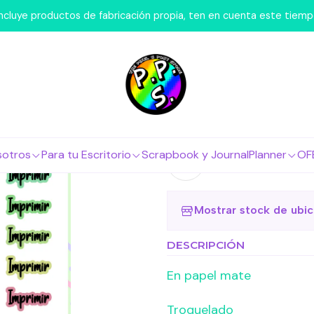
osotros
Láminas de Stickers
Letras y Palabras
Lámina de S
 incluye productos de fabricación propia, ten en cuenta este tiem
|
Lámina de S
Agr
Cantidad
sotros
Para tu Escritorio
Scrapbook y Journal
Planner
OF
Agregar a la lista 
Mostrar stock de ubi
DESCRIPCIÓN
En papel mate
Troquelado