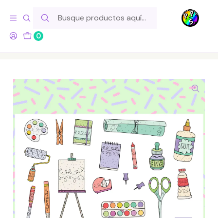
Hola! Si tu pedido incluye productos de fabricación propia,
ten en cuenta este tiempo para el despacho
0
Inicio
Lo Hacemos Nosotros
Láminas de Stickers
Temáticos
Lámina de Stickers 133 Pintura