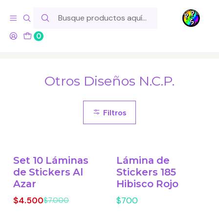
Hola! Si tu pedido incluye productos de fabricación propia,
ten en cuenta este tiempo para el despacho
0
Inicio
Lo Hacemos Nosotros
Láminas de Stickers
Otros Diseños N.C.P.
Otros Diseños N.C.P.
Filtros
Set 10 Láminas
Lámina de
-36% OFF
de Stickers Al
Stickers 185
Azar
Hibisco Rojo
$4.500
$700
$7.000