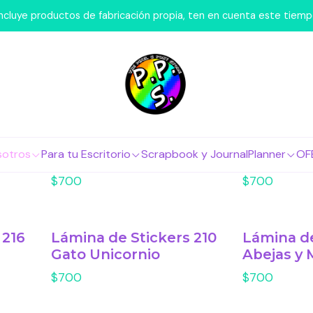
Inicio
Lo Hacemos Nosotros
Láminas de Stickers
Animales
 incluye productos de fabricación propia, ten en cuenta este tiem
Animales
 270
Lámina de Stickers 255
Lámina de
sotros
Para tu Escritorio
Scrapbook y Journal
Planner
OF
Baby Winnie the Pooh
Garfield
$700
$700
 216
Lámina de Stickers 210
Lámina de
Gato Unicornio
Abejas y 
$700
$700