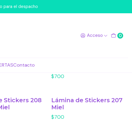
po para el despacho
Acceso
0
 Stickers 218
Lámina de Stickers 217
ERTAS
Contacto
Darks
$700
 Stickers 208
Lámina de Stickers 207
Miel
Miel
$700