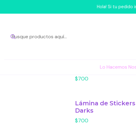
Hola! Si tu pedido
Lámina de Stickers
Lo Hacemos No
Gatos Mofusand
$700
Lámina de Stickers
Darks
$700