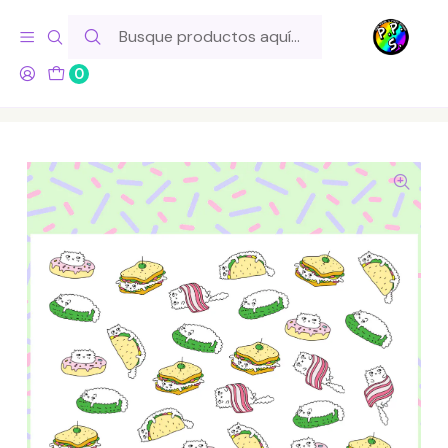
Hola! Si tu pedido incluye productos de fabricación propia,
ten en cuenta este tiempo para el despacho
0
Inicio
Lo Hacemos Nosotros
Láminas de Stickers
Animales
Lámina de Stickers 127 Gatos Sandwich