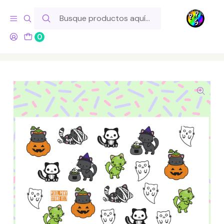
Hola! Si tu pedido incluye productos de fabricación propia,
ten en cuenta este tiempo para el despacho
0
Inicio
Lo Hacemos Nosotros
Láminas de Stickers
Animales
Lámina de Stickers 17 Gatos Halloween