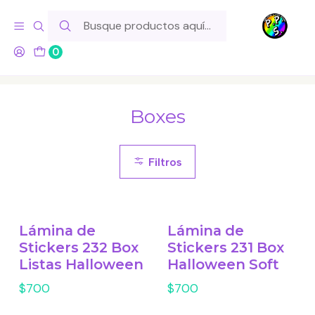
Hola! Si tu pedido incluye productos de fabricación propia,
ten en cuenta este tiempo para el despacho
0
Inicio
Lo Hacemos Nosotros
Láminas de Stickers
Boxes
Boxes
Filtros
Lámina de
Lámina de
Stickers 232 Box
Stickers 231 Box
Listas Halloween
Halloween Soft
$700
$700