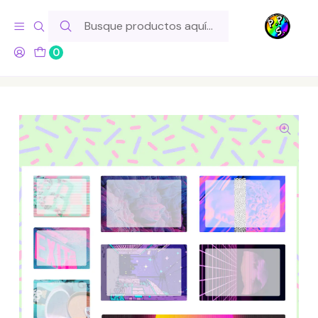
Hola! Si tu pedido incluye productos de fabricación propia,
ten en cuenta este tiempo para el despacho
0
Inicio
Lo Hacemos Nosotros
Láminas de Stickers
Boxes
Lámina de Stickers 122 Box Aesthetic Soft