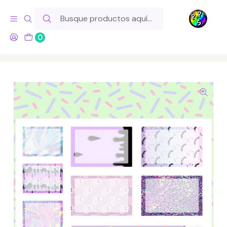
Hola! Si tu pedido incluye productos de fabricación propia,
ten en cuenta este tiempo para el despacho
0
Inicio
Lo Hacemos Nosotros
Láminas de Stickers
Boxes
Lámina de Stickers 112 Box Pastel Goth Soft