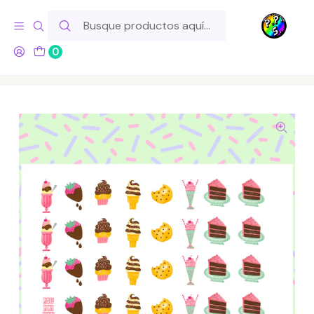
Hola! Si tu pedido incluye productos de fabricación propia,
ten en cuenta este tiempo para el despacho
0
Inicio
Lo Hacemos Nosotros
Láminas de Stickers
Comida
Lámina de Stickers 189 Pastelitos