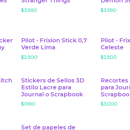
des
Stranger Things
Demon Sl
$3.990
$3.990
icker
Pilot - Frixion Stick 0,7
Pilot - Fri
oy
Verde Lima
Celeste
$2.500
$2.500
itch
Stickers de Sellos 3D
Recortes
Estilo Lacre para
para Jour
Journal o Scrapbook
Scrapboo
$1.990
$3.000
Set de papeles de