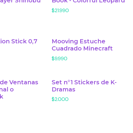
ayer Shinobu
Book - Colorful Leopard
$21.990
xion Stick 0,7
Mooving Estuche
Cuadrado Minecraft
$9.990
 de Ventanas
Set n°1 Stickers de K-
nal o
Dramas
k
$2.000