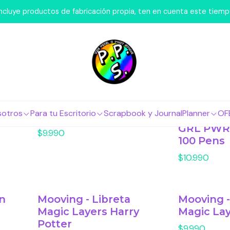
Inicio
Marcas
 incluye productos de fabricación propia, ten en cuenta este tiem
Marcas
 Box
Pusheen - Estuche
Mooving 
sotros
Para tu Escritorio
Scrapbook y Journal
Planner
OF
Peludito con Orejas
Para Lápi
GRL PWR 
$9.990
100 Pens
$10.990
n
Mooving - Libreta
Mooving -
Magic Layers Harry
Magic Lay
Potter
$9.990