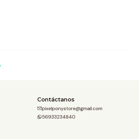
o
Contáctanos
pixelponystore@gmail.com
56933234840