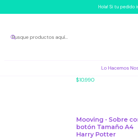
Hola! Si tu pedido
Pusheen - Estuche
Lo Hacemos No
Glitter Verde
$10.990
Mooving - Sobre co
botón Tamaño A4
Harry Potter