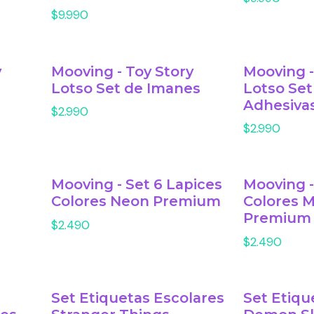
$9.990
y
Mooving - Toy Story
Mooving -
Lotso Set de Imanes
Lotso Set
Adhesiva
$2.990
$2.990
Mooving - Set 6 Lapices
Mooving -
m
Colores Neon Premium
Colores M
Premium
$2.490
$2.490
Set Etiquetas Escolares
Set Etiqu