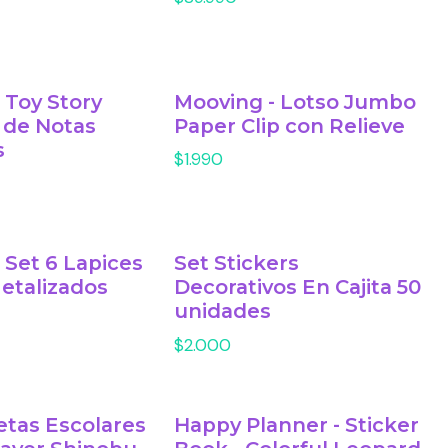
 Toy Story
Mooving - Lotso Jumbo
 de Notas
Paper Clip con Relieve
s
$1.990
 Set 6 Lapices
Set Stickers
etalizados
Decorativos En Cajita 50
unidades
$2.000
etas Escolares
Happy Planner - Sticker