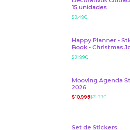
Decorativos Ciuda
15 unidades
$2.490
Happy Planner - St
Book - Christmas J
$21.990
Mooving Agenda St
-50% OFF
2026
$10.995
$21.990
Set de Stickers