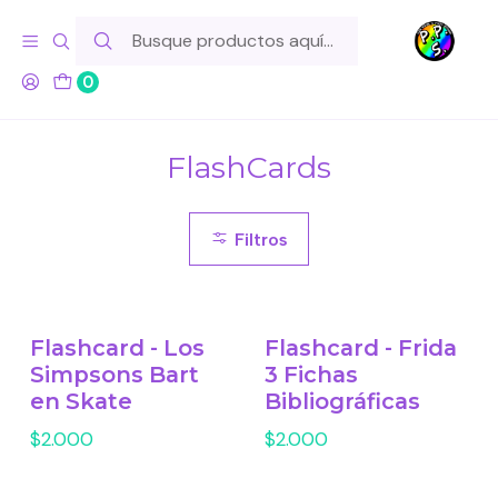
Hola! Si tu pedido incluye productos de fabricación propia,
ten en cuenta este tiempo para el despacho
0
Inicio
Lo Hacemos Nosotros
FlashCards
FlashCards
Filtros
Flashcard - Los
Flashcard - Frida
Simpsons Bart
3 Fichas
en Skate
Bibliográficas
$2.000
$2.000