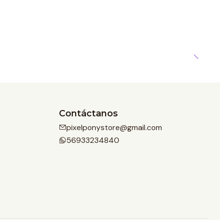
Contáctanos
pixelponystore@gmail.com
56933234840