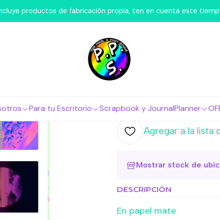
s Nosotros
Láminas de Stickers
Boxes
Lámina de Stickers 
 incluye productos de fabricación propia, ten en cuenta este tiem
|
Lámina de S
Aesthetic
Agr
Cantidad
sotros
Para tu Escritorio
Scrapbook y Journal
Planner
OF
Agregar a la lista 
Mostrar stock de ubi
DESCRIPCIÓN
En papel mate