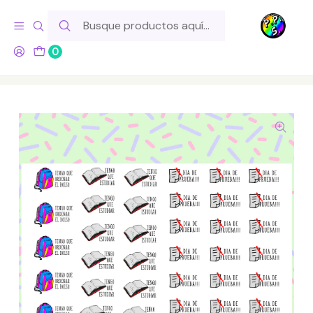
Hola! Si tu pedido incluye productos de fabricación propia,
ten en cuenta este tiempo para el despacho
0
Inicio
Lo Hacemos Nosotros
Láminas de Stickers
Letras y Palabras
Lámina de Stickers 135 Estudio