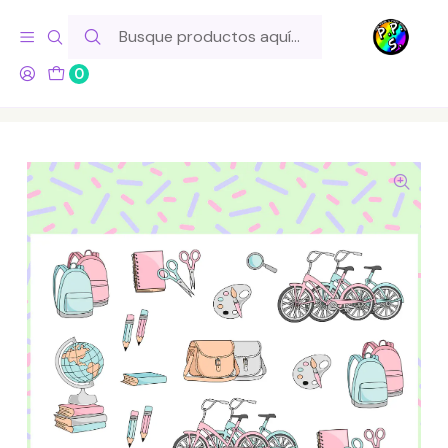
Hola! Si tu pedido incluye productos de fabricación propia,
ten en cuenta este tiempo para el despacho
0
Inicio
Lo Hacemos Nosotros
Láminas de Stickers
Temáticos
Lámina de Stickers 132 Cute Life