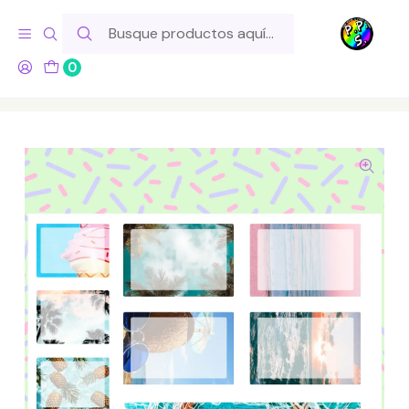
Hola! Si tu pedido incluye productos de fabricación propia,
ten en cuenta este tiempo para el despacho
0
Inicio
Lo Hacemos Nosotros
Láminas de Stickers
Boxes
Lámina de Stickers 99 Box Playa Soft