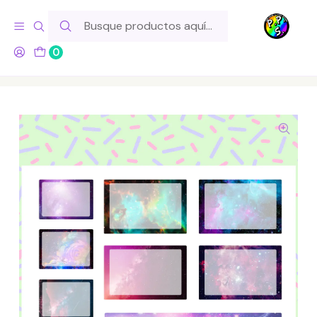
Hola! Si tu pedido incluye productos de fabricación propia,
ten en cuenta este tiempo para el despacho
0
Inicio
Lo Hacemos Nosotros
Láminas de Stickers
Boxes
Lámina de Stickers 89 Box Galaxia Soft