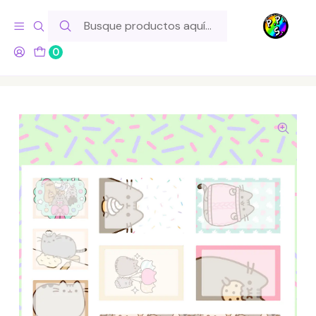
Hola! Si tu pedido incluye productos de fabricación propia,
ten en cuenta este tiempo para el despacho
0
Inicio
Lo Hacemos Nosotros
Láminas de Stickers
Animales
Lámina de Stickers 91 Box Pusheen Soft