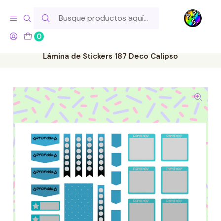
Hola! Si tu pedido incluye productos de fabricación propia,
ten en cuenta este tiempo para el despacho
0
Inicio
Lo Hacemos Nosotros
Láminas de Stickers
Letras y Palabras
Lámina de Stickers 187 Deco Calipso