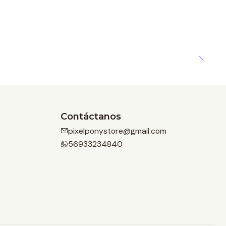
Contáctanos
pixelponystore@gmail.com
56933234840