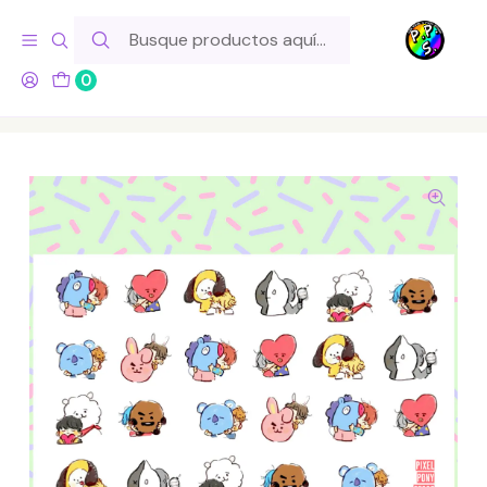
Hola! Si tu pedido incluye productos de fabricación propia,
ten en cuenta este tiempo para el despacho
0
Inicio
Lo Hacemos Nosotros
Láminas de Stickers
Otros Diseños N.C.P.
Lámina de Stickers 77 BT21