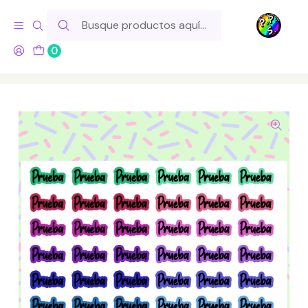
Hola! Si tu pedido incluye productos de fabricación propia,
ten en cuenta este tiempo para el despacho
0
Inicio
Lo Hacemos Nosotros
Láminas de Stickers
Letras y Palabras
Lámina de Stickers 193 Prueba