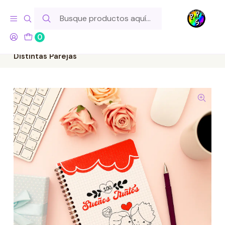
Hola! Si tu pedido incluye productos de fabricación propia,
ten en cuenta este tiempo para el despacho
0
Inicio
Lo Hacemos Nosotros
Libretas y Cuadernos
Libreta 100 Citas / Sueños Juntos - Rojo y Negro
Distintas Parejas