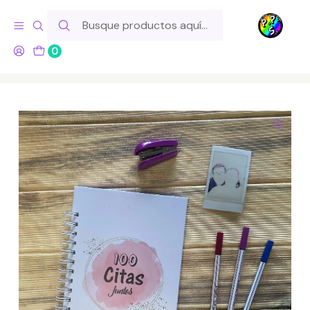
Hola! Si tu pedido incluye productos de fabricación propia,
ten en cuenta este tiempo para el despacho
0
Inicio
Lo Hacemos Nosotros
Libretas y Cuadernos
Libreta 100 Citas Juntos - Blanco y Rosa