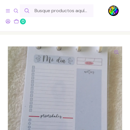
Hola! Si tu pedido incluye productos de fabricación propia,
ten en cuenta este tiempo para el despacho
0
Inicio
Marcas
Pixel Pony Store
Planificador Diario A6 - Grey´s Anatomy 2