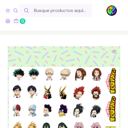
Hola! Si tu pedido incluye productos de fabricación propia,
ten en cuenta este tiempo para el despacho
0
Inicio
Lo Hacemos Nosotros
Láminas de Stickers
Temáticos
Lámina de Stickers 243 Boku no Hero