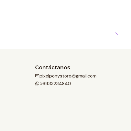
Contáctanos
pixelponystore@gmail.com
56933234840