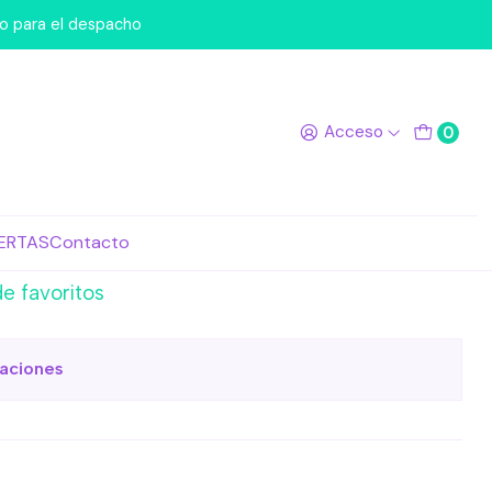
kers 249 Bob Esponja
po para el despacho
Stickers 249 Bob
Acceso
0
egar al Carro
Comprar ahora
ERTAS
Contacto
de favoritos
caciones