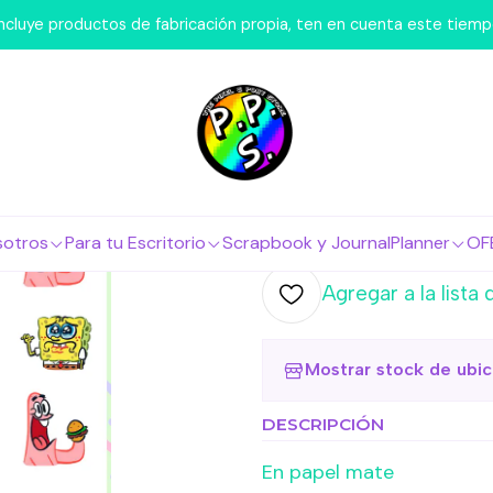
osotros
Láminas de Stickers
Series y Pelis
Lámina de Stic
 incluye productos de fabricación propia, ten en cuenta este tiem
|
Lámina de 
Esponja
Agr
Cantidad
sotros
Para tu Escritorio
Scrapbook y Journal
Planner
OF
Agregar a la lista 
Mostrar stock de ubi
DESCRIPCIÓN
En papel mate