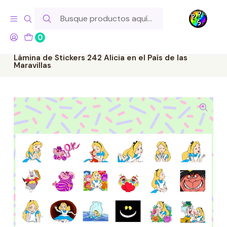
Hola! Si tu pedido incluye productos de fabricación propia,
ten en cuenta este tiempo para el despacho
0
Inicio
Lo Hacemos Nosotros
Láminas de Stickers
Temáticos
Lámina de Stickers 242 Alicia en el País de las
Maravillas