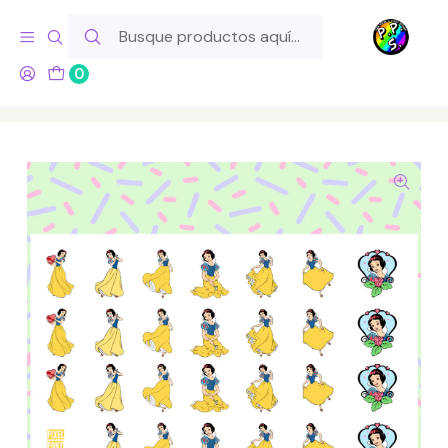
Hola! Si tu pedido incluye productos de fabricación propia,
ten en cuenta este tiempo para el despacho
0
Inicio
Lo Hacemos Nosotros
Láminas de Stickers
Series y Pelis
Lámina de Stickers 119 Blancanieves