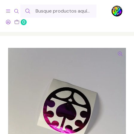
Hola! Si tu pedido incluye productos de fabricación propia,
ten en cuenta este tiempo para el despacho
0
Inicio
Lo Hacemos Nosotros
Vinilos
Decorativos
Vinilo Adhesivo Jojo's - Pin Giorno