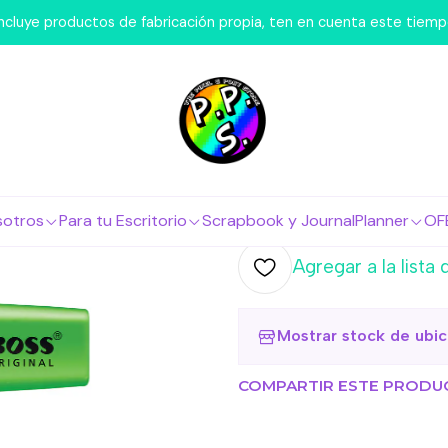
io
Lápices
Destacadores
Stabilo Boss Destacador Verde 
 incluye productos de fabricación propia, ten en cuenta este tiem
|
Stabilo Bos
Fluor Punta
Agr
Cantidad
sotros
Para tu Escritorio
Scrapbook y Journal
Planner
OF
Agregar a la lista 
Mostrar stock de ubi
COMPARTIR ESTE PRODU