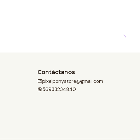
Contáctanos
pixelponystore@gmail.com
56933234840