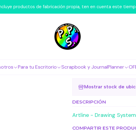
 Escritorio
Lápices
Brush Pen
Artline - Drawing System Br
 incluye productos de fabricación propia, ten en cuenta este tiem
|
Artline - D
Pen Negro
Agregar a la lista 
sotros
Para tu Escritorio
Scrapbook y Journal
Planner
OF
Mostrar stock de ubi
DESCRIPCIÓN
Artline - Drawing Syste
COMPARTIR ESTE PRODU