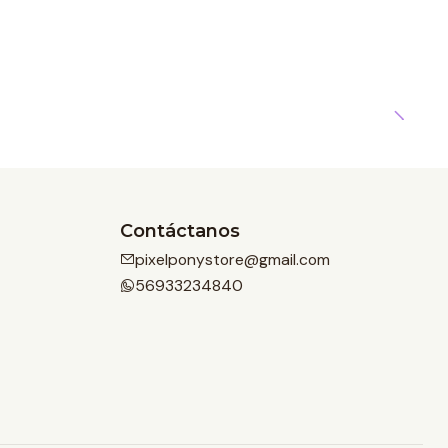
Contáctanos
pixelponystore@gmail.com
56933234840