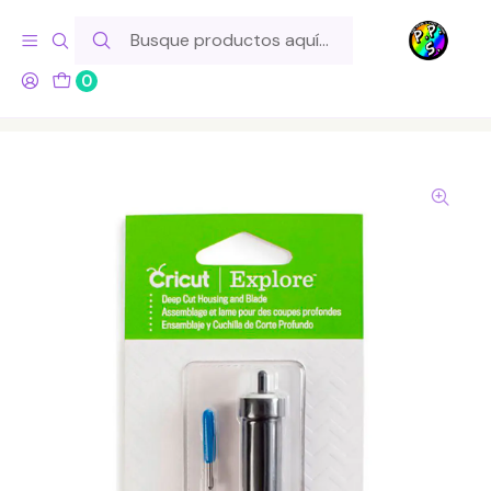
Hola! Si tu pedido incluye productos de fabricación propia,
ten en cuenta este tiempo para el despacho
0
Inicio
Marcas
Cricut
Cricut - Cuchilla Corte Profundo Completa