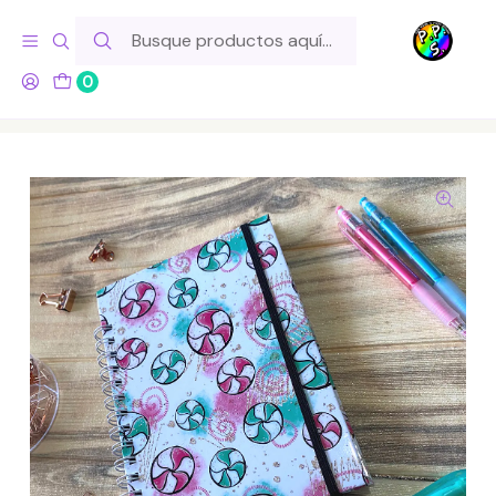
Hola! Si tu pedido incluye productos de fabricación propia,
ten en cuenta este tiempo para el despacho
0
Inicio
Lo Hacemos Nosotros
Libretas y Cuadernos
Cuaderno A5 - Peppermints Rojo y Verde