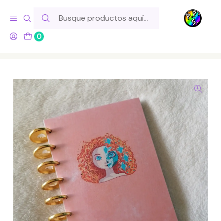
Hola! Si tu pedido incluye productos de fabricación propia,
ten en cuenta este tiempo para el despacho
0
Inicio
Lo Hacemos Nosotros
Libretas y Cuadernos
Cuaderno A5 - Princesas Disney - Mérida