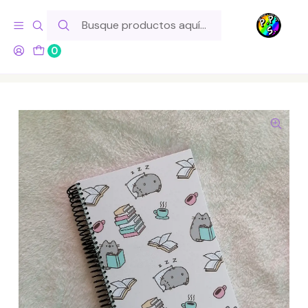
Hola! Si tu pedido incluye productos de fabricación propia,
ten en cuenta este tiempo para el despacho
0
Inicio
Lo Hacemos Nosotros
Libretas y Cuadernos
Cuaderno A5 Pusheen - Lector