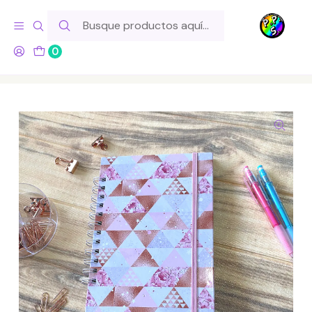
Hola! Si tu pedido incluye productos de fabricación propia,
ten en cuenta este tiempo para el despacho
0
Inicio
Lo Hacemos Nosotros
Libretas y Cuadernos
Cuaderno A5 - Rosegold Triángulos