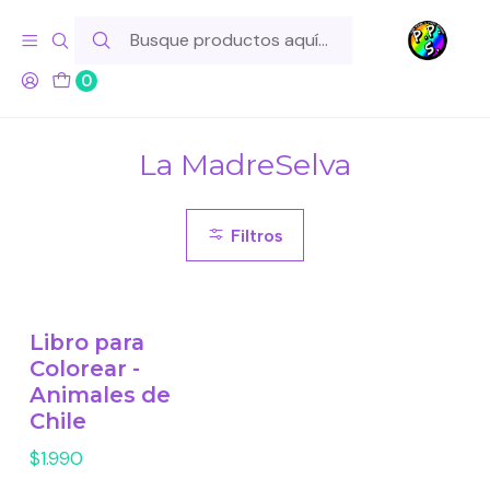
Hola! Si tu pedido incluye productos de fabricación propia,
ten en cuenta este tiempo para el despacho
0
Inicio
Ilustradores
La MadreSelva
La MadreSelva
Filtros
Libro para
Colorear -
Animales de
Chile
$1.990