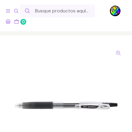
Hola! Si tu pedido incluye productos de fabricación propia,
ten en cuenta este tiempo para el despacho
0
Inicio
Para tu Escritorio
Lápices
Gel
PILOT Lapiz Gel POPLOL 0.7 Negro