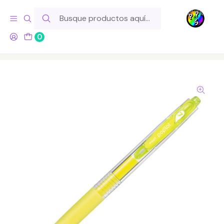
Hola! Si tu pedido incluye productos de fabricación propia,
ten en cuenta este tiempo para el despacho
0
Inicio
Para tu Escritorio
Lápices
Gel
PILOT Lápiz Gel POPLOL 0.7 Neón Amarillo