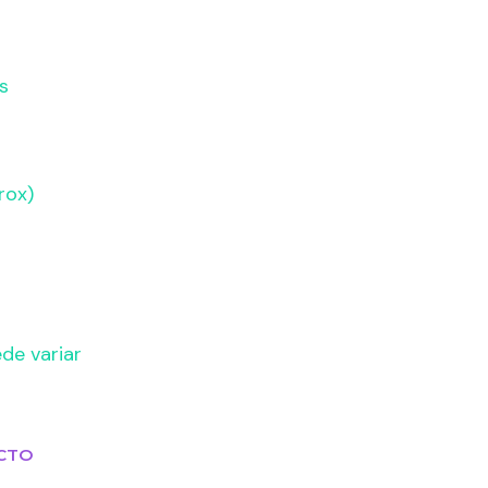
s
rox)
ede variar
CTO