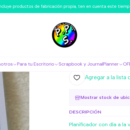
arcas
Pixel Pony Store
Planificador Diario A6 Princesas - 
 incluye productos de fabricación propia, ten en cuenta este tiem
|
Planificado
Esmeralda
Agr
Cantidad
sotros
Para tu Escritorio
Scrapbook y Journal
Planner
OF
Agregar a la lista 
Mostrar stock de ubi
DESCRIPCIÓN
Planificador con día a la 