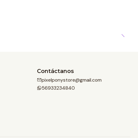
Contáctanos
pixelponystore@gmail.com
56933234840